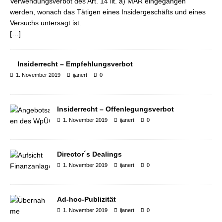
Verwendungsverbot des Art. 14 lit. a) MAR eingegangen
werden, wonach das Tätigen eines Insidergeschäfts und eines
Versuchs untersagt ist.
[…]
Insiderrecht – Empfehlungsverbot
1. November 2019
ijanert
0
Insiderrecht – Offenlegungsverbot
1. November 2019
ijanert
0
Director´s Dealings
1. November 2019
ijanert
0
Ad-hoc-Publizität
1. November 2019
ijanert
0