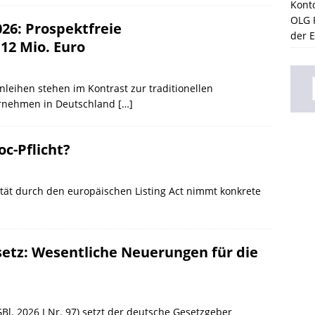
Kont
OLG F
026: Prospektfreie
der 
12 Mio. Euro
leihen stehen im Kontrast zur traditionellen
ternehmen in Deutschland
[…]
c-Pflicht?
ität durch den europäischen Listing Act nimmt konkrete
etz: Wesentliche Neuerungen für die
l. 2026 I Nr. 97) setzt der deutsche Gesetzgeber