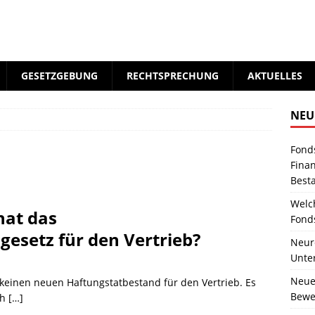
GESETZGEBUNG
RECHTSPRECHUNG
AKTUELLES
NEU
Fond
Fina
Best
Welc
hat das
Fond
esetz für den Vertrieb?
Neure
Unte
Neue
keinen neuen Haftungstatbestand für den Vertrieb. Es
Bewer
ch
[…]