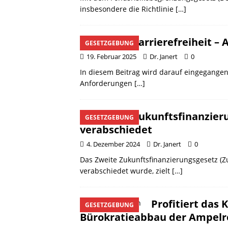
insbesondere die Richtlinie
[…]
Digitale Barrierefreiheit –
GESETZGEBUNG
19. Februar 2025
Dr. Janert
0
In diesem Beitrag wird darauf eingegangen,
Anforderungen
[…]
Zweites Zukunftsfinanzier
GESETZGEBUNG
verabschiedet
4. Dezember 2024
Dr. Janert
0
Das Zweite Zukunftsfinanzierungsgesetz (Z
verabschiedet wurde, zielt
[…]
Profitiert das
GESETZGEBUNG
Bürokratieabbau der Ampelr