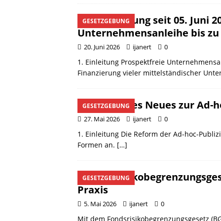
Neuregelung seit 05. Juni 2
GESETZGEBUNG
Unternehmensanleihe bis zu 
20. Juni 2026
ijanert
0
1. Einleitung Prospektfreie Unternehmensan
Finanzierung vieler mittelständischer Un
Was gibt es Neues zur Ad-ho
GESETZGEBUNG
27. Mai 2026
ijanert
0
1. Einleitung Die Reform der Ad-hoc-Publiz
Formen an.
[…]
Fondsrisikobegrenzungsges
GESETZGEBUNG
Praxis
5. Mai 2026
ijanert
0
Mit dem Fondsrisikobegrenzungsgesetz (BGB