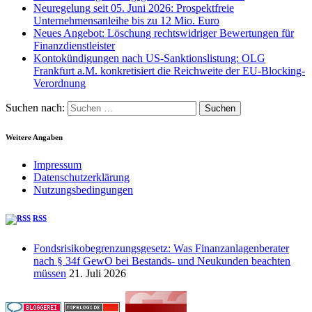
Neuregelung seit 05. Juni 2026: Prospektfreie
Unternehmensanleihe bis zu 12 Mio. Euro
Neues Angebot: Löschung rechtswidriger Bewertungen für
Finanzdienstleister
Kontokündigungen nach US-Sanktionslistung: OLG
Frankfurt a.M. konkretisiert die Reichweite der EU-Blocking-
Verordnung
Suchen nach:
Weitere Angaben
Impressum
Datenschutzerklärung
Nutzungsbedingungen
RSS
Fondsrisikobegrenzungsgesetz: Was Finanzanlagenberater
nach § 34f GewO bei Bestands- und Neukunden beachten
müssen
21. Juli 2026