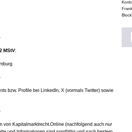
Konto
Frank
Block
-
 2 MStV
:
amburg
-
ts bzw. Profile bei LinkedIn, X (vormals Twitter) sowie
-
n von Kapitalmarktrecht.Online (nachfolgend auch nur
halte und Informationen sind sorgfältig und nach bestem