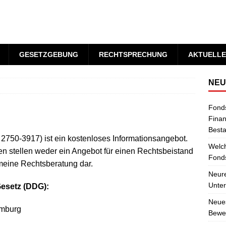
GESETZGEBUNG
RECHTSPRECHUNG
AKTUELLE
NEU
Fond
Finan
Best
 2750-3917) ist ein kostenloses Informationsangebot.
Welch
n stellen weder ein Angebot für einen Rechtsbeistand
Fonds
meine Rechtsberatung dar.
Neure
Unter
esetz (DDG):
Neues
amburg
Bewer