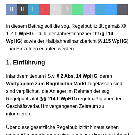
In diesem Beitrag soll die sog. Regelpublizität gemäß §§
114 f.
WpHG
– d. h. der Jahresfinanzbericht (
§ 114
WpHG
) sowie der Halbjahresfinanzbericht (
§ 115 WpHG
)
– im Einzelnen erläutert werden.
1. Einführung
Inlandsemittenten i.S.v.
§ 2 Abs. 14 WpHG
, deren
Wertpapiere zum Regulierten Markt
zugelassen sind,
sind verpflichtet, die Anleger im Rahmen der sog.
Regelpublizität (
§§ 114 f. WpHG
) regelmäßig über den
Geschäftsverlauf im vergangenen Zeitraum zu
informieren.
Über diese gesetzliche Regelpublizität hinaus sehen
einige Börsenordnungen etwa auch vor, diese vorstehend