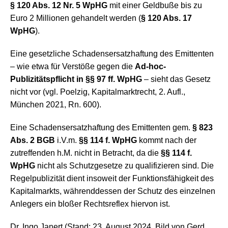
§ 120 Abs. 12 Nr. 5 WpHG
mit einer Geldbuße bis zu
Euro 2 Millionen gehandelt werden (
§ 120 Abs. 17
WpHG
).
Eine gesetzliche Schadensersatzhaftung des Emittenten
– wie etwa für Verstöße gegen die
Ad-hoc-
Publizitätspflicht in §§ 97 ff. WpHG
– sieht das Gesetz
nicht vor (vgl. Poelzig, Kapitalmarktrecht, 2. Aufl.,
München 2021, Rn. 600).
Eine Schadensersatzhaftung des Emittenten gem.
§ 823
Abs. 2 BGB
i.V.m.
§§ 114 f. WpHG
kommt nach der
zutreffenden h.M. nicht in Betracht, da die
§§ 114 f.
WpHG
nicht als Schutzgesetze zu qualifizieren sind. Die
Regelpublizität dient insoweit der Funktionsfähigkeit des
Kapitalmarkts, währenddessen der Schutz des einzelnen
Anlegers ein bloßer Rechtsreflex hiervon ist.
Dr. Ingo Janert (Stand: 23. August 2024, Bild von Gerd