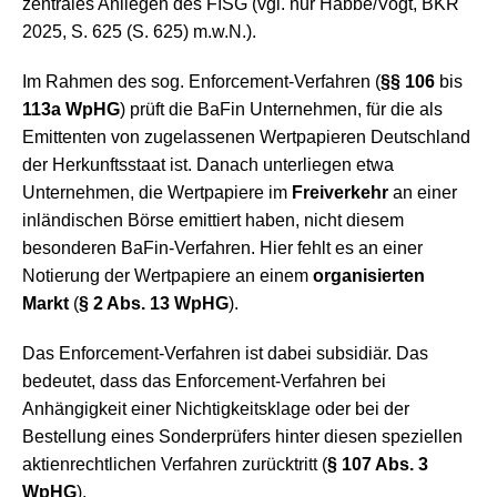
zentrales Anliegen des FISG (vgl. nur Habbe/Vogt, BKR
2025, S. 625 (S. 625) m.w.N.).
Im Rahmen des sog. Enforcement-Verfahren (
§§ 106
bis
113a WpHG
) prüft die BaFin Unternehmen, für die als
Emittenten von zugelassenen Wertpapieren Deutschland
der Herkunftsstaat ist. Danach unterliegen etwa
Unternehmen, die Wertpapiere im
Freiverkehr
an einer
inländischen Börse emittiert haben, nicht diesem
besonderen BaFin-Verfahren. Hier fehlt es an einer
Notierung der Wertpapiere an einem
organisierten
Markt
(
§ 2 Abs. 13 WpHG
).
Das Enforcement-Verfahren ist dabei subsidiär. Das
bedeutet, dass das Enforcement-Verfahren bei
Anhängigkeit einer Nichtigkeitsklage oder bei der
Bestellung eines Sonderprüfers hinter diesen speziellen
aktienrechtlichen Verfahren zurücktritt (
§ 107 Abs. 3
WpHG
).