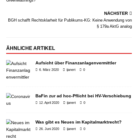
Greenwashings?
NÄCHSTER
BGH schafft Rechtsklarheit für Publikums-KG: Keine Anwendung von
§ 179a AktG analog
ÄHNLICHE ARTIKEL
Aufsicht über Finanzanlagenvermittler
6. März 2020
ijanert
0
BaFin zur ad hoc-Pflicht bei HV-Verschiebung
12. April 2020
ijanert
0
Was gibt es Neues im Kapitalmarktrecht?
26. Juni 2020
ijanert
0