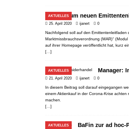
Zum neuen Emittentenl
AKTUELLES
25. April 2020
ijanert
0
Nachfolgend soll auf den Emittentenleitfaden
Marktmissbrauchsverordnung (MAR)“ (Modul C,
auf ihrer Homepage veröffentlicht hat, kurz 
[…]
Manager: I
AKTUELLES
21. April 2020
ijanert
0
In diesem Beitrag soll darauf eingegangen w
einem Aktienkauf in der Corona-Krise achten 
machen.
[…]
BaFin zur ad hoc-P
AKTUELLES