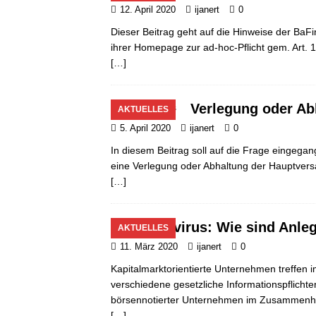
12. April 2020
ijanert
0
Dieser Beitrag geht auf die Hinweise der BaFi
ihrer Homepage zur ad-hoc-Pflicht gem. Art.
[…]
Verlegung oder A
AKTUELLES
5. April 2020
ijanert
0
In diesem Beitrag soll auf die Frage eingeg
eine Verlegung oder Abhaltung der Hauptver
[…]
Coronavirus: Wie sind Anleg
AKTUELLES
11. März 2020
ijanert
0
Kapitalmarktorientierte Unternehmen treffen
verschiedene gesetzliche Informationspflichten
börsennotierter Unternehmen im Zusammenhan
[…]