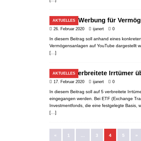
Werbung für Vermög
AKTUELLES
26. Februar 2020
ijanert
0
In diesem Beitrag soll anhand eines konkreten
Vermögensanlagen auf YouTube dargestellt w
[…]
5 verbreitete Irrtümer 
AKTUELLES
17. Februar 2020
ijanert
0
In diesem Beitrag soll auf 5 verbreitete Irr
eingegangen werden. Bei ETF (Exchange Tra
Investmentfonds, die eine festgelegte Basis, 
[…]
«
1
…
3
4
5
»