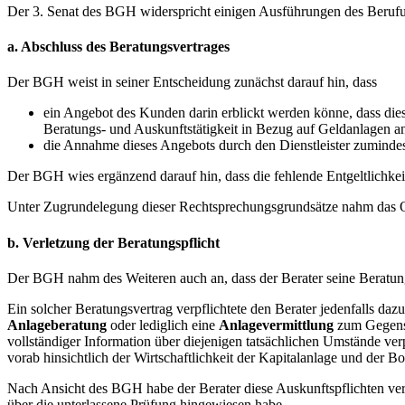
Der 3. Senat des BGH widerspricht einigen Ausführungen des Berufung
a. Abschluss des Beratungsvertrages
Der BGH weist in seiner Entscheidung zunächst darauf hin, dass
ein Angebot des Kunden darin erblickt werden könne, dass die
Beratungs- und Auskunftstätigkeit in Bezug auf Geldanlagen a
die Annahme dieses Angebots durch den Dienstleister zumindest 
Der BGH wies ergänzend darauf hin, dass die fehlende Entgeltlichkei
Unter Zugrundelegung dieser Rechtsprechungsgrundsätze nahm das OL
b. Verletzung der Beratungspflicht
Der BGH nahm des Weiteren auch an, dass der Berater seine Beratungs
Ein solcher Beratungsvertrag verpflichtete den Berater jedenfalls daz
Anlageberatung
oder lediglich eine
Anlagevermittlung
zum Gegensta
vollständiger Information über diejenigen tatsächlichen Umstände verp
vorab hinsichtlich der Wirtschaftlichkeit der Kapitalanlage und der B
Nach Ansicht des BGH habe der Berater diese Auskunftspflichten verle
über die unterlassene Prüfung hingewiesen habe.