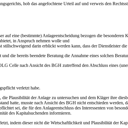
sgerichts, hob das angefochtene Urteil auf und verweis den Rechtsstr
ser auf eine (bestimmte) Anlageentscheidung bezogen die besonderen K
nbietet, in Anspruch nehmen wolle und
stillschweigend darin erblickt werden kann, dass der Dienstleister die
t und die bereits beendete Beratung die Annahme eines solchen Beratun
G Celle nach Ansicht des BGH zutreffend den Abschluss eines (unent
pflicht verletzt habe.
u, die Plausibilität der Anlage zu untersuchen und dem Kläger ihre dies
nd hatte, musste nach Ansicht des BGH nicht entschieden werden, da in
flichtet sei, die für den Anlageentschluss des Interessenten von besond
onität des Kapitalsuchenden informieren.
tzt, indem dieser nicht die Wirtschaftlichkeit und Plausibilität der K