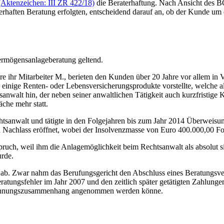
Aktenzeichen: III ZR 422/18)
die Beraterhaftung. Nach Ansicht des B
lerhaften Beratung erfolgten, entscheidend darauf an, ob der Kunde um 
ermögensanlageberatung geltend.
ere ihr Mitarbeiter M., berieten den Kunden über 20 Jahre vor allem in
 einige Renten- oder Lebensversicherungsprodukte vorstellte, welche a
anwalt hin, der neben seiner anwaltlichen Tätigkeit auch kurzfristige
che mehr statt.
htsanwalt und tätigte in den Folgejahren bis zum Jahr 2014 Überweis
en Nachlass eröffnet, wobei der Insolvenzmasse von Euro 400.000,00 
uch, weil ihm die Anlagemöglichkeit beim Rechtsanwalt als absolut sic
urde.
s ab. Zwar nahm das Berufungsgericht den Abschluss eines Beratungsv
ungsfehler im Jahr 2007 und den zeitlich später getätigten Zahlunge
Zurechnungszusammenhang angenommen werden könne.