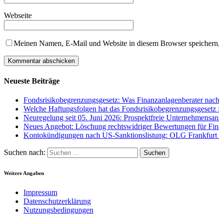
Webseite
Meinen Namen, E-Mail und Website in diesem Browser speichern,
Neueste Beiträge
Fondsrisikobegrenzungsgesetz: Was Finanzanlagenberater na
Welche Haftungsfolgen hat das Fondsrisikobegrenzungsgesetz f
Neuregelung seit 05. Juni 2026: Prospektfreie Unternehmensan
Neues Angebot: Löschung rechtswidriger Bewertungen für Fina
Kontokündigungen nach US-Sanktionslistung: OLG Frankfurt a
Suchen nach:
Weitere Angaben
Impressum
Datenschutzerklärung
Nutzungsbedingungen