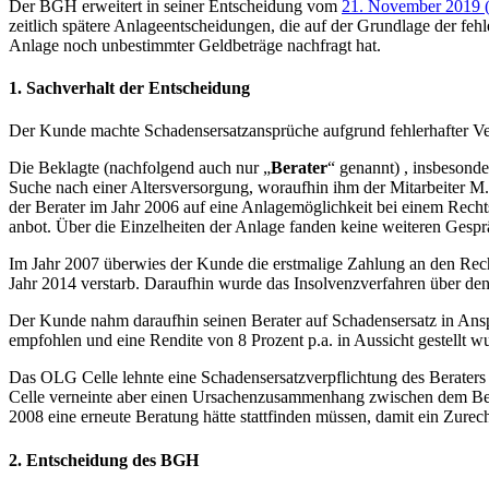
Der BGH erweitert in seiner Entscheidung vom
21. November 2019 (
zeitlich spätere Anlageentscheidungen, die auf der Grundlage der feh
Anlage noch unbestimmter Geldbeträge nachfragt hat.
1. Sachverhalt der Entscheidung
Der Kunde machte Schadensersatzansprüche aufgrund fehlerhafter V
Die Beklagte (nachfolgend auch nur „
Berater
“ genannt) , insbesond
Suche nach einer Altersversorgung, woraufhin ihm der Mitarbeiter M.
der Berater im Jahr 2006 auf eine Anlagemöglichkeit bei einem Rechts
anbot. Über die Einzelheiten der Anlage fanden keine weiteren Gesprä
Im Jahr 2007 überwies der Kunde die erstmalige Zahlung an den Rec
Jahr 2014 verstarb. Daraufhin wurde das Insolvenzverfahren über d
Der Kunde nahm daraufhin seinen Berater auf Schadensersatz in Anspr
empfohlen und eine Rendite von 8 Prozent p.a. in Aussicht gestellt w
Das OLG Celle lehnte eine Schadensersatzverpflichtung des Berater
Celle verneinte aber einen Ursachenzusammenhang zwischen dem Berat
2008 eine erneute Beratung hätte stattfinden müssen, damit ein 
2. Entscheidung des BGH