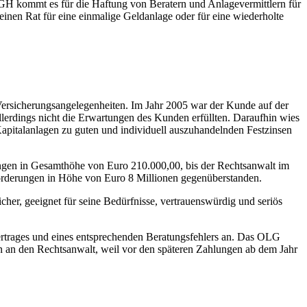
GH kommt es für die Haftung von Beratern und Anlagevermittlern für
einen Rat für eine einmalige Geldanlage oder für eine wiederholte
 Versicherungsangelegenheiten. Im Jahr 2005 war der Kunde auf der
llerdings nicht die Erwartungen des Kunden erfüllten. Daraufhin wies
 Kapitalanlagen zu guten und individuell auszuhandelnden Festzinsen
ungen in Gesamthöhe von Euro 210.000,00, bis der Rechtsanwalt im
Forderungen in Höhe von Euro 8 Millionen gegenüberstanden.
her, geeignet für seine Bedürfnisse, vertrauenswürdig und seriös
ertrages und eines entsprechenden Beratungsfehlers an. Das OLG
n an den Rechtsanwalt, weil vor den späteren Zahlungen ab dem Jahr