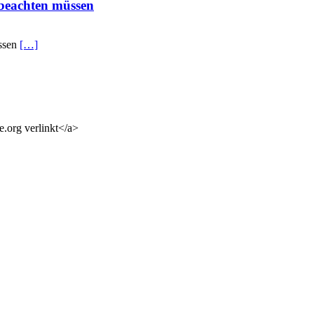
beachten müssen
üssen
[…]
e.org verlinkt</a>