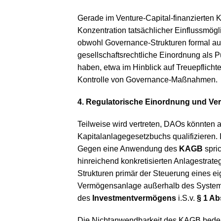
Gerade im Venture-Capital-finanzierten K
Konzentration tatsächlicher Einflussmögl
obwohl Governance-Strukturen formal auf 
gesellschaftsrechtliche Einordnung als
haben, etwa im Hinblick auf Treuepflicht
Kontrolle von Governance-Maßnahmen.
4. Regulatorische Einordnung und Ve
Teilweise wird vertreten, DAOs könnten
Kapitalanlagegesetzbuchs qualifizieren. In
Gegen eine Anwendung des
KAGB
spric
hinreichend konkretisierten Anlagestrat
Strukturen primär der Steuerung eines ei
Vermögensanlage außerhalb des Systems 
des
Investmentvermögens
i.S.v.
§ 1 A
Die Nichtanwendbarkeit des KAGB bedeut