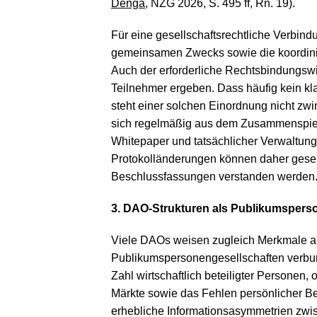
Denga
, NZG 2026, S. 495 ff, Rn. 19).
Für eine gesellschaftsrechtliche Verbind
gemeinsamen Zwecks sowie die koordinie
Auch der erforderliche Rechtsbindungswi
Teilnehmer ergeben. Dass häufig kein klass
steht einer solchen Einordnung nicht zw
sich regelmäßig aus dem Zusammenspie
Whitepaper und tatsächlicher Verwaltun
Protokolländerungen können daher gesells
Beschlussfassungen verstanden werden
3. DAO-Strukturen als Publikumspers
Viele DAOs weisen zugleich Merkmale auf
Publikumspersonengesellschaften verbu
Zahl wirtschaftlich beteiligter Personen,
Märkte sowie das Fehlen persönlicher Be
erhebliche Informationsasymmetrien zwis