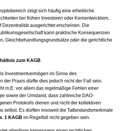
ryptobereich zeigt sich häufig eine erhebliche
ichkeiten bei frühen Investoren oder Kernentwicklern,
Dezentralität ausgerichtet erscheinen. Die
 Publikumsgesellschaft kann praktische Konsequenzen
en, Gleichbehandlungsgrundsätze oder die gerichtliche
rhältnis zum KAGB
 als Investmentvermögen im Sinne des
 der Praxis dürfte dies jedoch nicht der Fall sein.
ht m.E. vor allem das regelmäßige Fehlen einer
egie sowie der Umstand, dass zahlreiche DAO-
genen Protokolls dienen und nicht der kollektiven
selbst. Es dürften insoweit die Tatbestandsmerkmale
bs. 1 KAGB
im Regelfall nicht gegeben sein.
et allerdings keineswegs einen rechtlichen