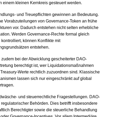
on einem kleinen Kernkreis gesteuert werden.
andlungs- und Treuepflichten gewinnen an Bedeutung.
he Vorabzuteilungen von Governance-Token an frühe
ukturen vor. Dadurch entstehen nicht selten erhebliche
ation. Werden Governance-Rechte formal gleich
 kontrolliert, können Konflikte mit
ungsgrundsätzen entstehen.
 zudem bei der Abwicklung gescheiterter DAO-
ertretung berechtigt ist, wer Liquidationsmaßnahmen
Treasury-Werte rechtlich zuzuordnen sind. Klassische
hanismen lassen sich nur eingeschränkt auf global
rtragen.
ldwäsche- und steuerrechtliche Fragestellungen. DAO-
 regulatorischer Behörden. Dies betrifft insbesondere
ftlich Berechtigter sowie die steuerliche Behandlung
oder Governance-Incentives. Vor allem Intermediäre