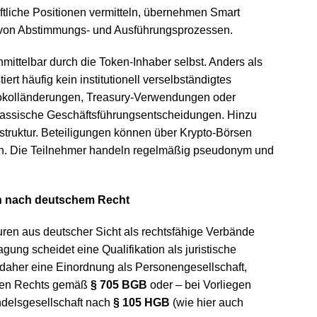
aftliche Positionen vermitteln, übernehmen Smart
 von Abstimmungs- und Ausführungsprozessen.
mittelbar durch die Token-Inhaber selbst. Anders als
ert häufig kein institutionell verselbständigtes
okolländerungen, Treasury-Verwendungen oder
klassische Geschäftsführungsentscheidungen. Hinzu
truktur. Beteiligungen können über Krypto-Börsen
en. Die Teilnehmer handeln regelmäßig pseudonym und
ion nach deutschem Recht
uren aus deutscher Sicht als rechtsfähige Verbände
gung scheidet eine Qualifikation als juristische
daher eine Einordnung als Personengesellschaft,
chen Rechts gemäß
§ 705 BGB
oder – bei Vorliegen
delsgesellschaft nach
§ 105 HGB
(wie hier auch