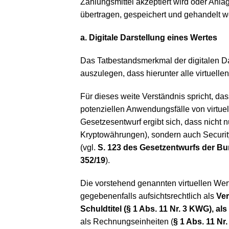
Zahlungsmittel akzeptiert wird oder Anl
übertragen, gespeichert und gehandelt 
a. Digitale Darstellung eines Wertes
Das Tatbestandsmerkmal der digitalen Da
auszulegen, dass hierunter alle virtuell
Für dieses weite Verständnis spricht, da
potenziellen Anwendungsfälle von virtue
Gesetzesentwurf ergibt sich, dass nicht 
Kryptowährungen), sondern auch Securit
(vgl.
S. 123 des Gesetzentwurfs der B
352/19
).
Die vorstehend genannten virtuellen Wert
gegebenenfalls aufsichtsrechtlich als
Ver
Schuldtitel (§ 1 Abs. 11 Nr. 3 KWG), a
als Rechnungseinheiten (
§ 1 Abs. 11 Nr