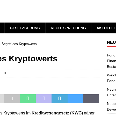
GESETZGEBUNG
RECHTSPRECHUNG
AKTUELLE
NEU
 Begriff des Kryptowerts
Fond
es Kryptowerts
Finan
Best
0
Welch
Fonds
Neure
Unter
Neues
Bewer
des Kryptowerts im
Kreditwesengesetz (KWG)
näher