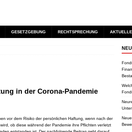
GESETZGEBUNG
RECHTSPRECHUNG
AKTUELLE
NEU
Fond
Finan
Best
Welch
ftung in der Corona-Pandemie
Fonds
Neure
Unter
Neues
hen vor dem Risiko der persönlichen Haftung, wenn nach der
Bewer
rd, ob diese während der Pandemie ihre Pflichten verletzt
aden entstanden ist. Der nachfolgende Beitrag geht darauf