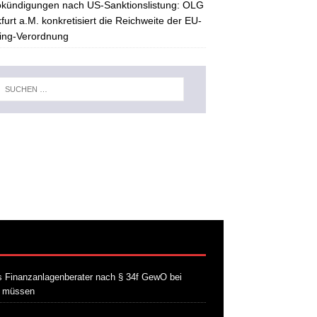
kündigungen nach US-Sanktionslistung: OLG
furt a.M. konkretisiert die Reichweite der EU-
ing-Verordnung
 Finanzanlagenberater nach § 34f GewO bei
n müssen
21. Juli 2026