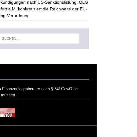
kündigungen nach US-Sanktionslistung: OLG
furt a.M. konkretisiert die Reichweite der EU-
ing-Verordnung
 Finanzanlagenberater nach § 34f GewO bei
n müssen
21. Juli 2026