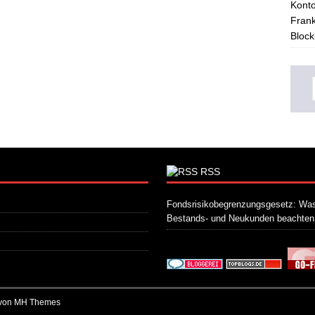
Konto
Frank
Block
RSS
Fondsrisikobegrenzungsgesetz: Was
Bestands- und Neukunden beachte
 von
MH Themes