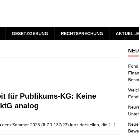
GESETZGEBUNG
RECHTSPRECHUNG
AKTUELLE
NEU
Fond
Finan
Best
Welch
it für Publikums-KG: Keine
Fonds
ktG analog
Neure
Unter
Neues
 dem Sommer 2025 (II ZR 137/23) kurz darstellen, die
[…]
Bewer