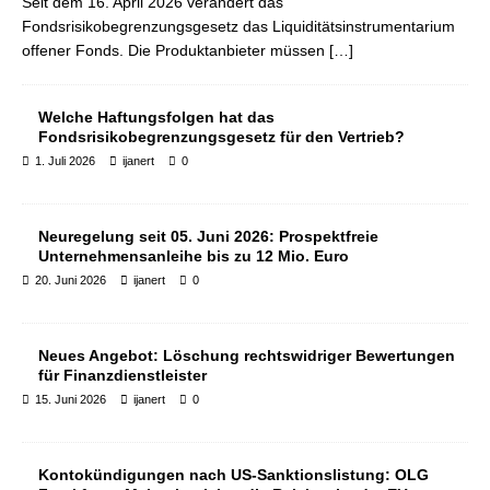
Seit dem 16. April 2026 verändert das
Fondsrisikobegrenzungsgesetz das Liquiditätsinstrumentarium
offener Fonds. Die Produktanbieter müssen
[…]
Welche Haftungsfolgen hat das
Fondsrisikobegrenzungsgesetz für den Vertrieb?
1. Juli 2026
ijanert
0
Neuregelung seit 05. Juni 2026: Prospektfreie
Unternehmensanleihe bis zu 12 Mio. Euro
20. Juni 2026
ijanert
0
Neues Angebot: Löschung rechtswidriger Bewertungen
für Finanzdienstleister
15. Juni 2026
ijanert
0
Kontokündigungen nach US-Sanktionslistung: OLG