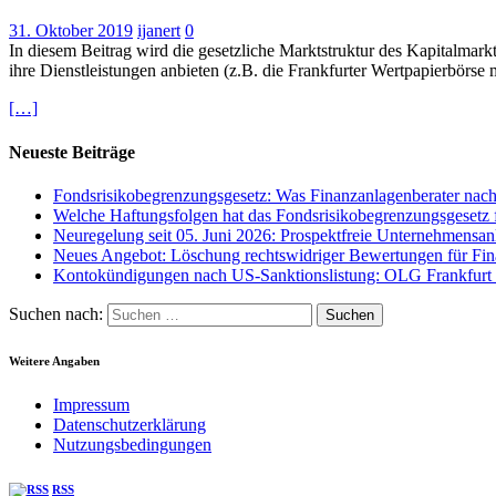
31. Oktober 2019
ijanert
0
In diesem Beitrag wird die gesetzliche Marktstruktur des Kapitalmark
ihre Dienstleistungen anbieten (z.B. die Frankfurter Wertpapierbör
[…]
Neueste Beiträge
Fondsrisikobegrenzungsgesetz: Was Finanzanlagenberater na
Welche Haftungsfolgen hat das Fondsrisikobegrenzungsgesetz f
Neuregelung seit 05. Juni 2026: Prospektfreie Unternehmensan
Neues Angebot: Löschung rechtswidriger Bewertungen für Fina
Kontokündigungen nach US-Sanktionslistung: OLG Frankfurt a
Suchen nach:
Weitere Angaben
Impressum
Datenschutzerklärung
Nutzungsbedingungen
RSS