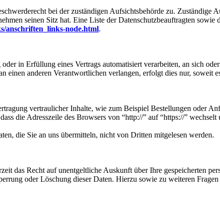
eschwerderecht bei der zuständigen Aufsichtsbehörde zu. Zuständige Au
nehmen seinen Sitz hat. Eine Liste der Datenschutzbeauftragten sow
s/anschriften_links-node.html
.
oder in Erfüllung eines Vertrags automatisiert verarbeiten, an sich od
n einen anderen Verantwortlichen verlangen, erfolgt dies nur, soweit e
tragung vertraulicher Inhalte, wie zum Beispiel Bestellungen oder Anf
dass die Adresszeile des Browsers von “http://” auf “https://” wechsel
en, die Sie an uns übermitteln, nicht von Dritten mitgelesen werden.
zeit das Recht auf unentgeltliche Auskunft über Ihre gespeicherten 
Sperrung oder Löschung dieser Daten. Hierzu sowie zu weiteren Frage