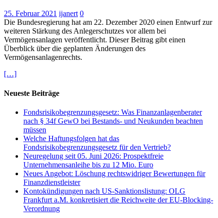
25. Februar 2021
ijanert
0
Die Bundesregierung hat am 22. Dezember 2020 einen Entwurf zur
weiteren Stärkung des Anlegerschutzes vor allem bei
Vermögensanlagen veröffentlicht. Dieser Beitrag gibt einen
Überblick über die geplanten Änderungen des
Vermögensanlagenrechts.
[…]
Neueste Beiträge
Fondsrisikobegrenzungsgesetz: Was Finanzanlagenberater
nach § 34f GewO bei Bestands- und Neukunden beachten
müssen
Welche Haftungsfolgen hat das
Fondsrisikobegrenzungsgesetz für den Vertrieb?
Neuregelung seit 05. Juni 2026: Prospektfreie
Unternehmensanleihe bis zu 12 Mio. Euro
Neues Angebot: Löschung rechtswidriger Bewertungen für
Finanzdienstleister
Kontokündigungen nach US-Sanktionslistung: OLG
Frankfurt a.M. konkretisiert die Reichweite der EU-Blocking-
Verordnung