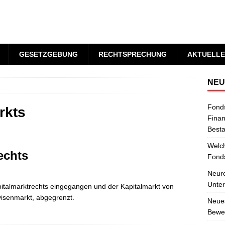
GESETZGEBUNG
RECHTSPRECHUNG
AKTUELLE
NEU
Fond
rkts
Finan
Best
Welch
echts
Fonds
Neure
Unter
apitalmarktrechts eingegangen und der Kapitalmarkt von
isenmarkt, abgegrenzt.
Neues
Bewer