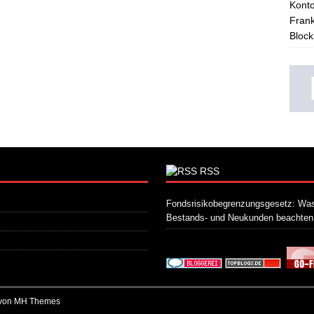
Konto
Frank
Block
RSS
Fondsrisikobegrenzungsgesetz: Was
Bestands- und Neukunden beachte
 von
MH Themes