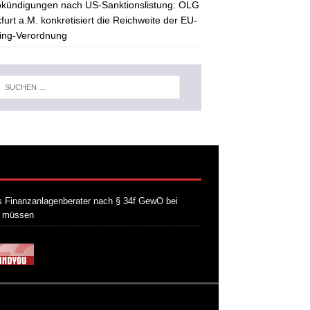
kündigungen nach US-Sanktionslistung: OLG
furt a.M. konkretisiert die Reichweite der EU-
ing-Verordnung
 Finanzanlagenberater nach § 34f GewO bei
n müssen
21. Juli 2026