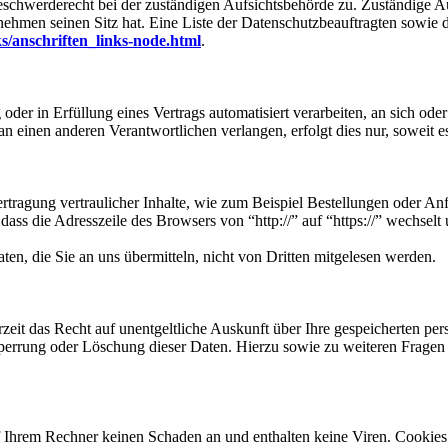
eschwerderecht bei der zuständigen Aufsichtsbehörde zu. Zuständige Au
nehmen seinen Sitz hat. Eine Liste der Datenschutzbeauftragten sow
s/anschriften_links-node.html
.
oder in Erfüllung eines Vertrags automatisiert verarbeiten, an sich od
n einen anderen Verantwortlichen verlangen, erfolgt dies nur, soweit e
tragung vertraulicher Inhalte, wie zum Beispiel Bestellungen oder Anf
dass die Adresszeile des Browsers von “http://” auf “https://” wechsel
en, die Sie an uns übermitteln, nicht von Dritten mitgelesen werden.
zeit das Recht auf unentgeltliche Auskunft über Ihre gespeicherten 
Sperrung oder Löschung dieser Daten. Hierzu sowie zu weiteren Frage
f Ihrem Rechner keinen Schaden an und enthalten keine Viren. Cookies 