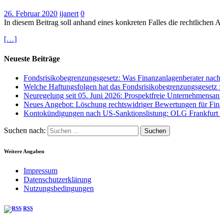
26. Februar 2020
ijanert
0
In diesem Beitrag soll anhand eines konkreten Falles die rechtliche
[…]
Neueste Beiträge
Fondsrisikobegrenzungsgesetz: Was Finanzanlagenberater na
Welche Haftungsfolgen hat das Fondsrisikobegrenzungsgesetz f
Neuregelung seit 05. Juni 2026: Prospektfreie Unternehmensan
Neues Angebot: Löschung rechtswidriger Bewertungen für Fina
Kontokündigungen nach US-Sanktionslistung: OLG Frankfurt a
Suchen nach:
Weitere Angaben
Impressum
Datenschutzerklärung
Nutzungsbedingungen
RSS