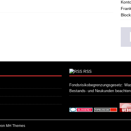
Konto
Frank
Block
RSS
Fondsrisikobegrenzungsgesetz: Was
Bestands- und Neukunden beachte
 von
MH Themes