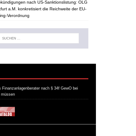
kündigungen nach US-Sanktionslistung: OLG
furt a.M. konkretisiert die Reichweite der EU-
ing-Verordnung
 Finanzanlagenberater nach § 34f GewO bei
n müssen
21. Juli 2026