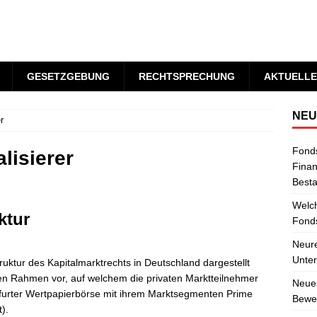
GESETZGEBUNG
RECHTSPRECHUNG
AKTUELLE
NEU
r
Fond
lisierer
Finan
Best
Welch
ktur
Fonds
Neure
Unter
ruktur des Kapitalmarktrechts in Deutschland dargestellt
hen Rahmen vor, auf welchem die privaten Marktteilnehmer
Neues
nkfurter Wertpapierbörse mit ihrem Marktsegmenten Prime
Bewer
).