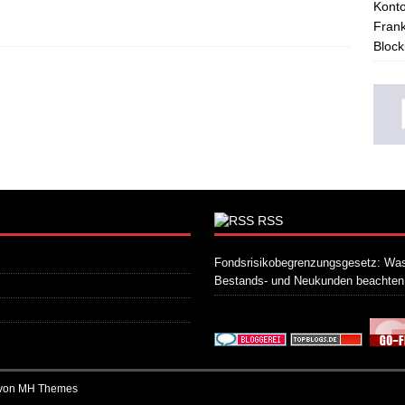
Konto
Frank
Block
RSS
Fondsrisikobegrenzungsgesetz: Was
Bestands- und Neukunden beachte
 von
MH Themes