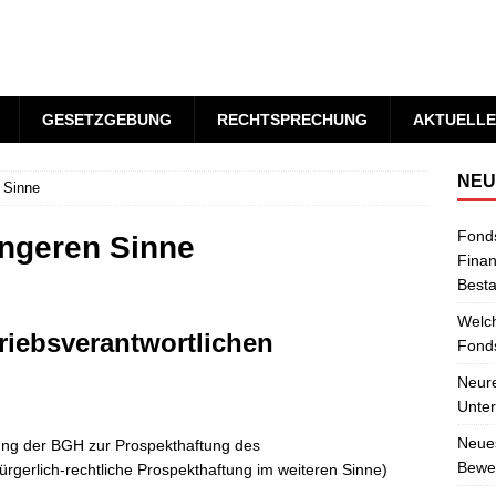
GESETZGEBUNG
RECHTSPRECHUNG
AKTUELLE
NEU
 Sinne
Fond
engeren Sinne
Finan
Best
Welch
riebsverantwortlichen
Fonds
Neure
Unter
Neues
ung der BGH zur Prospekthaftung des
Bewer
bürgerlich-rechtliche Prospekthaftung im weiteren Sinne)