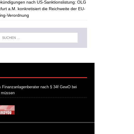
kündigungen nach US-Sanktionslistung: OLG
furt a.M. konkretisiert die Reichweite der EU-
ing-Verordnung
 Finanzanlagenberater nach § 34f GewO bei
n müssen
21. Juli 2026