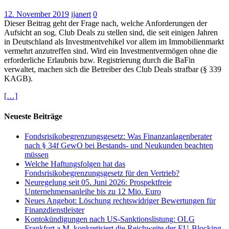
12. November 2019
ijanert
0
Dieser Beitrag geht der Frage nach, welche Anforderungen der
Aufsicht an sog. Club Deals zu stellen sind, die seit einigen Jahren
in Deutschland als Investmentvehikel vor allem im Immobilienmarkt
vermehrt anzutreffen sind. Wird ein Investmentvermögen ohne die
erforderliche Erlaubnis bzw. Registrierung durch die BaFin
verwaltet, machen sich die Betreiber des Club Deals strafbar (§ 339
KAGB).
[…]
Neueste Beiträge
Fondsrisikobegrenzungsgesetz: Was Finanzanlagenberater
nach § 34f GewO bei Bestands- und Neukunden beachten
müssen
Welche Haftungsfolgen hat das
Fondsrisikobegrenzungsgesetz für den Vertrieb?
Neuregelung seit 05. Juni 2026: Prospektfreie
Unternehmensanleihe bis zu 12 Mio. Euro
Neues Angebot: Löschung rechtswidriger Bewertungen für
Finanzdienstleister
Kontokündigungen nach US-Sanktionslistung: OLG
Frankfurt a.M. konkretisiert die Reichweite der EU-Blocking-