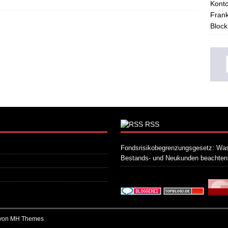
Konto
Frank
Block
RSS
Fondsrisikobegrenzungsgesetz: Was
Bestands- und Neukunden beachte
 von
MH Themes