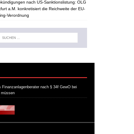
kündigungen nach US-Sanktionslistung: OLG
furt a.M. konkretisiert die Reichweite der EU-
ing-Verordnung
 Finanzanlagenberater nach § 34f GewO bei
n müssen
21. Juli 2026