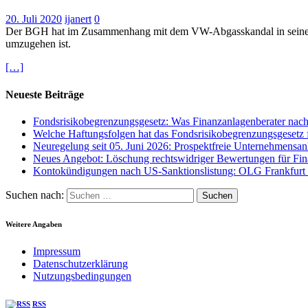
20. Juli 2020
ijanert
0
Der BGH hat im Zusammenhang mit dem VW-Abgasskandal in seiner En
umzugehen ist.
[…]
Neueste Beiträge
Fondsrisikobegrenzungsgesetz: Was Finanzanlagenberater na
Welche Haftungsfolgen hat das Fondsrisikobegrenzungsgesetz f
Neuregelung seit 05. Juni 2026: Prospektfreie Unternehmensan
Neues Angebot: Löschung rechtswidriger Bewertungen für Fina
Kontokündigungen nach US-Sanktionslistung: OLG Frankfurt a
Suchen nach:
Weitere Angaben
Impressum
Datenschutzerklärung
Nutzungsbedingungen
RSS