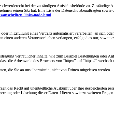
eschwerderecht bei der zuständigen Aufsichtsbehörde zu. Zuständige Au
nehmen seinen Sitz hat. Eine Liste der Datenschutzbeauftragten sow
s/anschriften_links-node.html
.
oder in Erfüllung eines Vertrags automatisiert verarbeiten, an sich od
n einen anderen Verantwortlichen verlangen, erfolgt dies nur, soweit e
tragung vertraulicher Inhalte, wie zum Beispiel Bestellungen oder Anf
dass die Adresszeile des Browsers von “http://” auf “https://” wechsel
en, die Sie an uns übermitteln, nicht von Dritten mitgelesen werden.
zeit das Recht auf unentgeltliche Auskunft über Ihre gespeicherten 
Sperrung oder Löschung dieser Daten. Hierzu sowie zu weiteren Frage