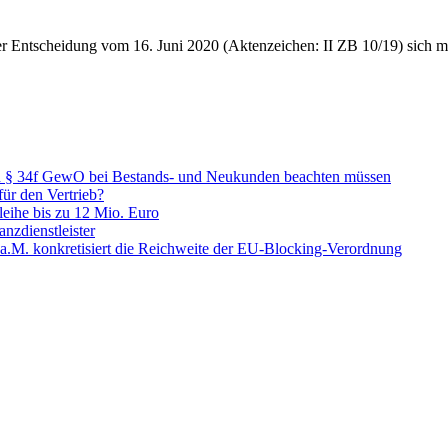
tscheidung vom 16. Juni 2020 (Aktenzeichen: II ZB 10/19) sich mit d
ch § 34f GewO bei Bestands- und Neukunden beachten müssen
ür den Vertrieb?
leihe bis zu 12 Mio. Euro
nzdienstleister
.M. konkretisiert die Reichweite der EU-Blocking-Verordnung