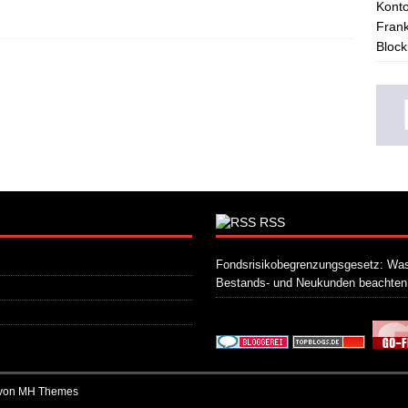
Konto
Frank
Block
RSS
Fondsrisikobegrenzungsgesetz: Was
Bestands- und Neukunden beachte
 von
MH Themes