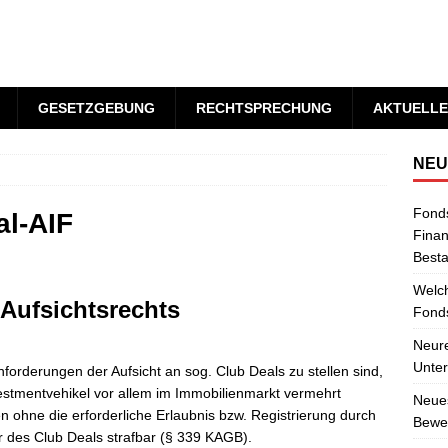
GESETZGEBUNG
RECHTSPRECHUNG
AKTUELLE
NEU
Fond
al-AIF
Finan
Best
Welch
 Aufsichtsrechts
Fonds
Neure
Unter
forderungen der Aufsicht an sog. Club Deals zu stellen sind,
vestmentvehikel vor allem im Immobilienmarkt vermehrt
Neues
n ohne die erforderliche Erlaubnis bzw. Registrierung durch
Bewer
r des Club Deals strafbar (§ 339 KAGB).