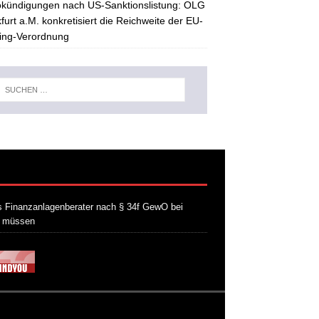
kündigungen nach US-Sanktionslistung: OLG
furt a.M. konkretisiert die Reichweite der EU-
ing-Verordnung
 Finanzanlagenberater nach § 34f GewO bei
n müssen
21. Juli 2026