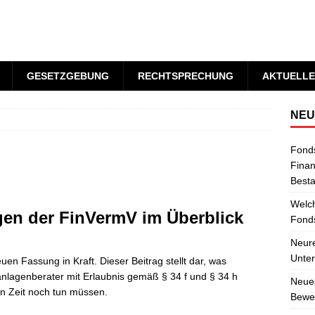
GESETZGEBUNG
RECHTSPRECHUNG
AKTUELLE
NEU
Fond
Finan
Best
Welch
gen der FinVermV im Überblick
Fonds
Neure
Unter
uen Fassung in Kraft. Dieser Beitrag stellt dar, was
nlagenberater mit Erlaubnis gemäß § 34 f und § 34 h
Neues
n Zeit noch tun müssen.
Bewer