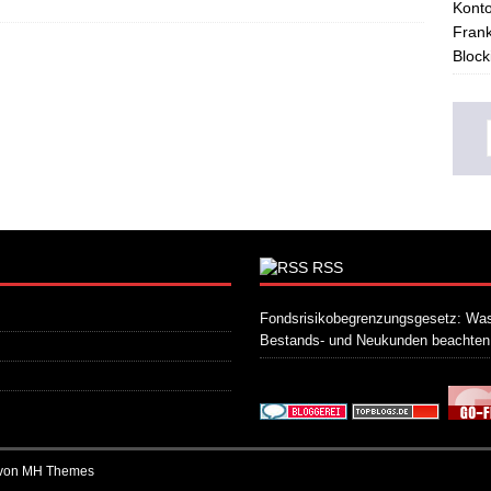
Konto
Frank
Block
RSS
Fondsrisikobegrenzungsgesetz: Was
Bestands- und Neukunden beachte
 von
MH Themes