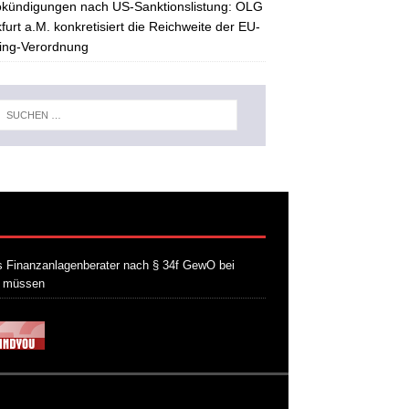
kündigungen nach US-Sanktionslistung: OLG
furt a.M. konkretisiert die Reichweite der EU-
ing-Verordnung
 Finanzanlagenberater nach § 34f GewO bei
n müssen
21. Juli 2026