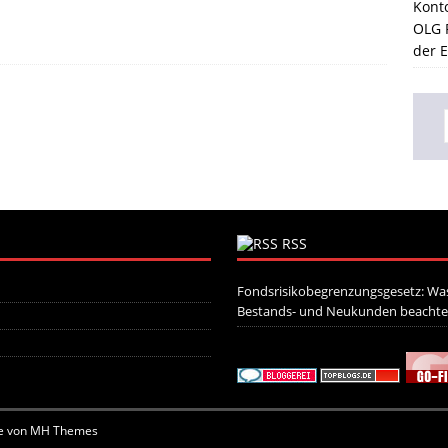
Kont
OLG F
der 
RSS
Fondsrisikobegrenzungsgesetz: Was
Bestands- und Neukunden beacht
e von
MH Themes