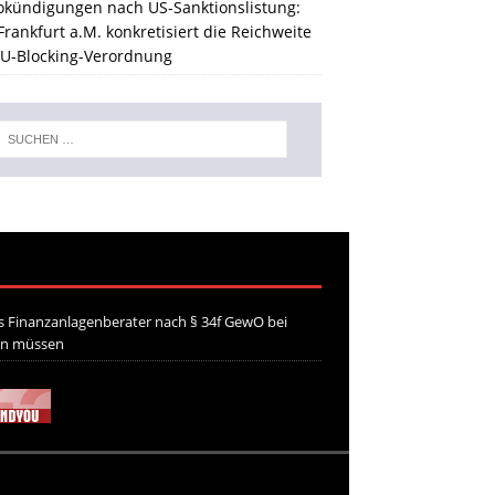
okündigungen nach US-Sanktionslistung:
rankfurt a.M. konkretisiert die Reichweite
EU-Blocking-Verordnung
 Finanzanlagenberater nach § 34f GewO bei
en müssen
21. Juli 2026