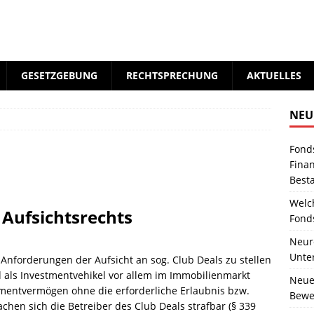
GESETZGEBUNG
RECHTSPRECHUNG
AKTUELLES
NEU
Fond
Fina
Best
Welc
 Aufsichtsrechts
Fond
Neure
Unte
 Anforderungen der Aufsicht an sog. Club Deals zu stellen
nd als Investmentvehikel vor allem im Immobilienmarkt
Neue
tmentvermögen ohne die erforderliche Erlaubnis bzw.
Bewer
chen sich die Betreiber des Club Deals strafbar (§ 339