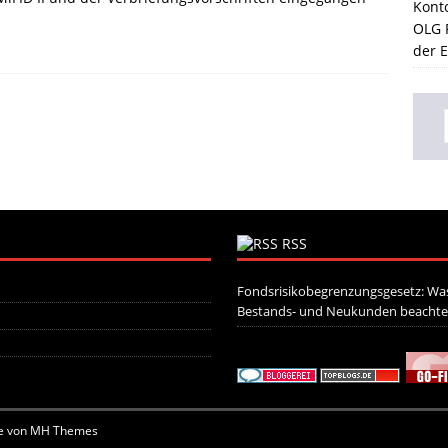
Kont
OLG F
der 
RSS
Fondsrisikobegrenzungsgesetz: Was
Bestands- und Neukunden beacht
e von
MH Themes