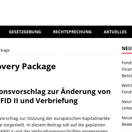
GESETZGEBUNG
RECHTSPRECHUNG
AKTUELLES
NEU
ackage
Fond
overy Package
Fina
Best
Welc
onsvorschlag zur Änderung von
Fond
ID II und Verbriefung
Neure
Unte
Neue
 Vorschlag zur Stützung der europäischen Kapitalmärkte
Bewer
vorgestellt. In diesem Beitrag soll auf die geplanten
iFID II und der Verbriefungsvorschriften eingegangen