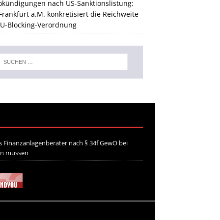
okündigungen nach US-Sanktionslistung:
rankfurt a.M. konkretisiert die Reichweite
EU-Blocking-Verordnung
 Finanzanlagenberater nach § 34f GewO bei
en müssen
21. Juli 2026