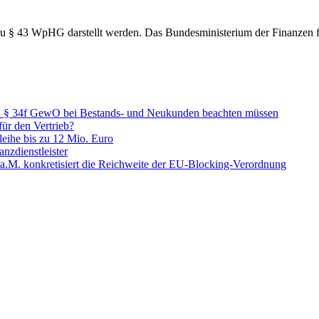
i­on zu § 43 WpHG darstellt werden. Das Bundesministerium der Finanzen 
ch § 34f GewO bei Bestands- und Neukunden beachten müssen
ür den Vertrieb?
leihe bis zu 12 Mio. Euro
nzdienstleister
.M. konkretisiert die Reichweite der EU-Blocking-Verordnung