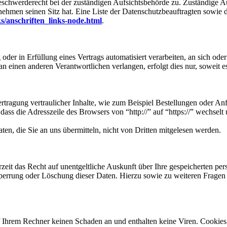
eschwerderecht bei der zuständigen Aufsichtsbehörde zu. Zuständige Au
nehmen seinen Sitz hat. Eine Liste der Datenschutzbeauftragten sow
s/anschriften_links-node.html
.
oder in Erfüllung eines Vertrags automatisiert verarbeiten, an sich od
n einen anderen Verantwortlichen verlangen, erfolgt dies nur, soweit e
tragung vertraulicher Inhalte, wie zum Beispiel Bestellungen oder Anf
dass die Adresszeile des Browsers von “http://” auf “https://” wechsel
en, die Sie an uns übermitteln, nicht von Dritten mitgelesen werden.
zeit das Recht auf unentgeltliche Auskunft über Ihre gespeicherten 
Sperrung oder Löschung dieser Daten. Hierzu sowie zu weiteren Frage
f Ihrem Rechner keinen Schaden an und enthalten keine Viren. Cookies 