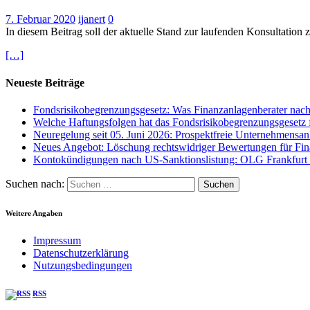
7. Februar 2020
ijanert
0
In diesem Beitrag soll der aktuelle Stand zur laufenden Kon­sul­ta­t
[…]
Neueste Beiträge
Fondsrisikobegrenzungsgesetz: Was Finanzanlagenberater na
Welche Haftungsfolgen hat das Fondsrisikobegrenzungsgesetz f
Neuregelung seit 05. Juni 2026: Prospektfreie Unternehmensan
Neues Angebot: Löschung rechtswidriger Bewertungen für Fina
Kontokündigungen nach US-Sanktionslistung: OLG Frankfurt a
Suchen nach:
Weitere Angaben
Impressum
Datenschutzerklärung
Nutzungsbedingungen
RSS