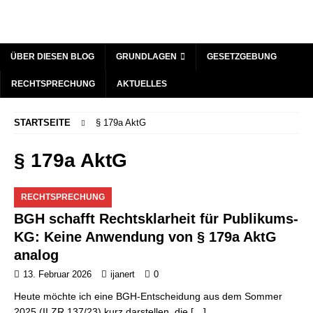
ÜBER DIESEN BLOG
GRUNDLAGEN
GESETZGEBUNG
RECHTSPRECHUNG
AKTUELLES
STARTSEITE
§ 179a AktG
§ 179a AktG
RECHTSPRECHUNG
BGH schafft Rechtsklarheit für Publikums-
KG: Keine Anwendung von § 179a AktG
analog
13. Februar 2026
ijanert
0
Heute möchte ich eine BGH-Entscheidung aus dem Sommer
2025 (II ZR 137/23) kurz darstellen, die
[…]